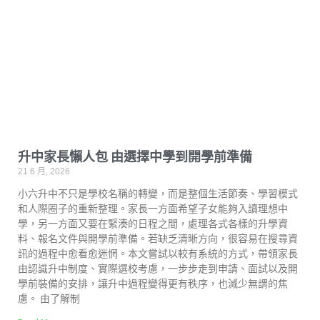
升中家長懶人包 由選擇中學到開學前準備
21 6 月, 2026
小六升中不只是學校名稱的轉變，而是整個生活節奏、學習模式
和人際圈子的重新整理。家長一方面希望子女能夠入讀理想中
學，另一方面又要在緊湊的日程之間，處理各式各樣的升學資
料、報名文件與開學前準備。若缺乏清晰方向，很容易在搜尋資
訊的過程中愈看愈迷惘。本文嘗試以較有系統的方式，帶領家長
由認識升中制度、實際選校考慮，一步步走到申請、面試以及開
學前裝備的安排，讓升中過程變得更有秩序，也減少無謂的焦
慮。 由了解制