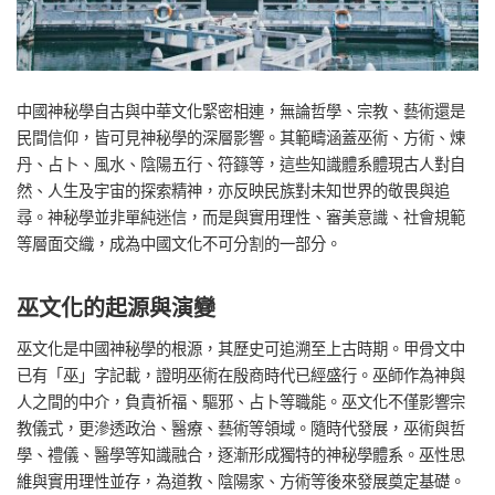
中國神秘學自古與中華文化緊密相連，無論哲學、宗教、藝術還是
民間信仰，皆可見神秘學的深層影響。其範疇涵蓋巫術、方術、煉
丹、占卜、風水、陰陽五行、符籙等，這些知識體系體現古人對自
然、人生及宇宙的探索精神，亦反映民族對未知世界的敬畏與追
尋。神秘學並非單純迷信，而是與實用理性、審美意識、社會規範
等層面交織，成為中國文化不可分割的一部分。
巫文化的起源與演變
巫文化是中國神秘學的根源，其歷史可追溯至上古時期。甲骨文中
已有「巫」字記載，證明巫術在殷商時代已經盛行。巫師作為神與
人之間的中介，負責祈福、驅邪、占卜等職能。巫文化不僅影響宗
教儀式，更滲透政治、醫療、藝術等領域。隨時代發展，巫術與哲
學、禮儀、醫學等知識融合，逐漸形成獨特的神秘學體系。巫性思
維與實用理性並存，為道教、陰陽家、方術等後來發展奠定基礎。