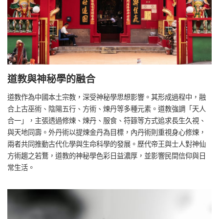
道教與神秘學的融合
道教作為中國本土宗教，深受神秘學思想影響。其形成過程中，融
合上古巫術、陰陽五行、方術、煉丹等多種元素。道教強調「天人
合一」，主張透過修煉、煉丹、服食、符籙等方式追求長生久視、
與天地同壽。外丹術以提煉金丹為目標，內丹術則重視身心修煉，
兩者共同推動古代化學與生命科學的發展。歷代帝王與士人對神仙
方術趨之若鶩，道教的神秘學色彩日益濃厚，並影響民間信仰與日
常生活。