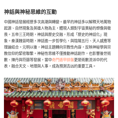
神話與神秘思維的互動
中國神話發展經歷多次高潮與轉變。最早的神話多以解釋天地萬物
起源、自然現象及英雄人物為主，體現人類對宇宙奧秘的想像與敬
畏。五帝三王時期，神話與歷史交融，形成「歷史的神話化」現
象。秦漢魏晉時期，神話進一步哲學化，與陰陽五行、天人感應等
理論結合。元明以後，神話主題轉向宗教性內容，反映神秘學與宗
教信仰的緊密聯繫。神秘性思維不僅推動神話創作，也影響後世術
數、煉丹與符籙等發展，當中
奇門遁甲排盤
更是術數流派中的代
表，融合天文、地理與人事，成為預測吉凶的重要工具。