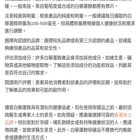
確。一般來說，來自葡萄皮或合成的白藜蘆醇都應有標示。
注意純度與劑量：檢查產品的純度和劑量。一般建議每日攝取的白
藜蘆醇劑量為100-500毫克，但具體劑量應根據個人健康狀況和需求
進行調整。
選擇有認證的品牌：選擇知名品牌或有第三方認證的產品，這樣能
夠確保產品的品質和安全性。
評估添加成分：許多白藜蘆醇產品會添加其他成分，如維生素、礦
物質或其他植物提取物。了解這些添加成分的功能和效益，判斷其
是否符合自己的需求。
閱讀用戶評價：查看其他消費者對該產品的評價和反饋，這有助於
了解產品的效果和可能的副作用。
儘管白藜蘆醇具有潛在的健康益處，但在使用保健品之前，最好諮
詢醫生或專業人士的意見。如有懷疑，應盡量選擇可靠的
香港本土
品牌
。特別是對於孕婦、哺乳期婦女或有特殊健康狀況的人，應謹
慎挑選，並徵求醫生意見。此外，白藜蘆醇保健品不應替代均衡飲
食或健康的生活方式。