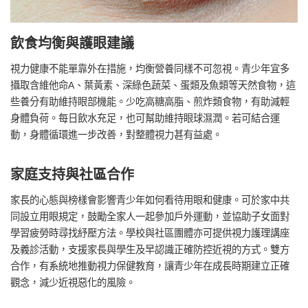
飲食均衡與護眼建議
視力健康不能單靠外在措施，均衡營養同樣不可忽視。青少年宜多
攝取含維他命A、葉黃素、深綠色蔬菜、蛋類及魚類等天然食物，這
些養分有助維持眼部機能。少吃高糖高脂、煎炸類食物，有助減輕
身體負荷。每日飲水充足，也可幫助維持眼球濕潤。若可結合運
動，身體循環進一步改善，對整體視力甚有益處。
家庭支持與社區合作
家長的心態與榜樣會影響青少年如何看待用眼和健康。可於家中共
同設立用眼規定，鼓勵全家人一起參加戶外運動，並協助子女面對
學習疲勞時尋找紓壓方法。學校與社區團體亦可提供視力護理講座
及義診活動，支援家長與學生及早認識正確防控近視的方式。雙方
合作，有系統地推動視力保健教育，讓青少年在成長時期建立正確
觀念，減少近視惡化的風險。